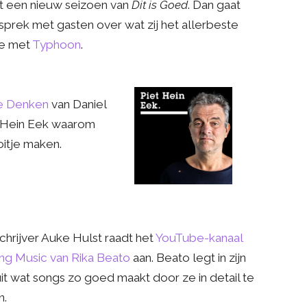
 een nieuw seizoen van
Dit is Goed
. Dan gaat
sprek met gasten over wat zij het allerbeste
re met
Typhoon
.
re Denken
van Daniel
 Hein Eek waarom
ooitje maken.
Schrijver Auke Hulst raadt het
YouTube-kanaal
ing Music van Rika Beato
aan. Beato legt in zijn
uit wat songs zo goed maakt door ze in detail te
n.