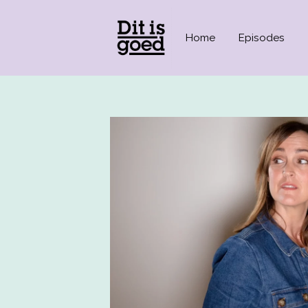
This is a placeholder for your sticky navigation bar. It should no
Home
Episodes