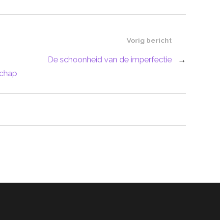
Vorig bericht
De schoonheid van de imperfectie
→
schap