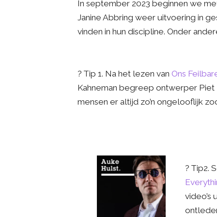
In september 2023 beginnen we met
Janine Abbring weer uitvoering in ge
vinden in hun discipline. Onder ande
? Tip 1. Na het lezen van
Ons Feilba
Kahneman begreep ontwerper Piet
mensen er altijd zo’n ongelooflijk z
? Tip2. 
Everyth
video’s 
ontlede