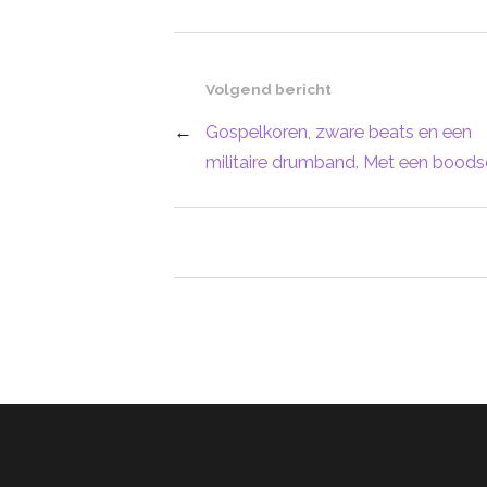
Volgend bericht
←
Gospelkoren, zware beats en een
militaire drumband. Met een bood