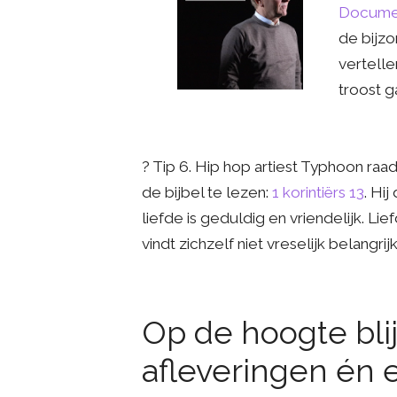
Documen
de bijz
vertelle
troost g
? Tip 6. Hip hop artiest Typhoon raad
de bijbel te lezen:
1 korintiërs 13
. Hi
liefde is geduldig en vriendelijk. Lie
vindt zichzelf niet vreselijk belangrijk.
Op de hoogte bli
afleveringen én 